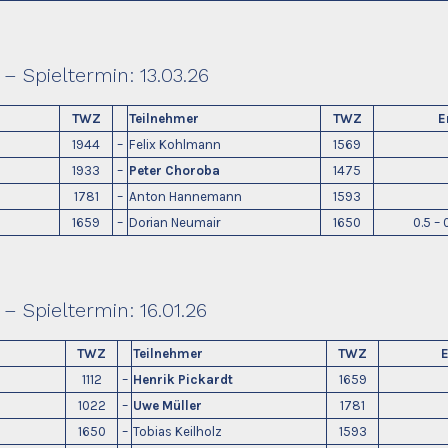
– Spieltermin: 13.03.26
TWZ
Teilnehmer
TWZ
E
1944
–
Felix Kohlmann
1569
1933
–
Peter Choroba
1475
1781
–
Anton Hannemann
1593
1659
–
Dorian Neumair
1650
0.5 – 0
– Spieltermin: 16.01.26
TWZ
Teilnehmer
TWZ
E
1112
–
Henrik Pickardt
1659
1022
–
Uwe Müller
1781
1650
–
Tobias Keilholz
1593