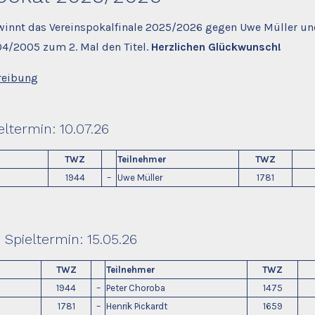
innt das Vereinspokalfinale 2025/2026 gegen Uwe Müller und
4/2005 zum 2. Mal den Titel.
Herzlichen Glückwunsch!
reibung
ltermin: 10.07.26
TWZ
Teilnehmer
TWZ
1944
–
Uwe Müller
1781
 Spieltermin: 15.05.26
TWZ
Teilnehmer
TWZ
1944
–
Peter Choroba
1475
1781
–
Henrik Pickardt
1659