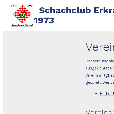
Zum
Schachclub Erkr
Inhalt
1973
springen
Vere
Der Vereinspok
ausgerichtet u
Vereinsmitglie
gespielt. Wer ve
Hall of
Vereins