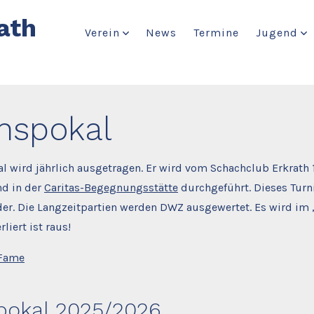
ath
Verein
News
Termine
Jugend
inspokal
al wird jährlich ausgetragen. Er wird vom Schachclub Erkrath
nd in der
Caritas-Begegnungsstätte
durchgeführt. Dieses Turni
der. Die Langzeitpartien werden DWZ ausgewertet. Es wird im 
rliert ist raus!
 Fame
pokal 2025/2026