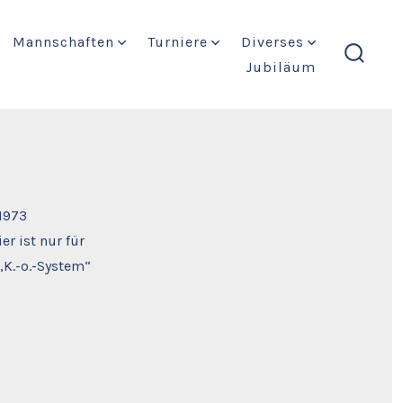
Mannschaften
Turniere
Diverses
Jubiläum
suche
ein-/a
 1973
er ist nur für
„K.-o.-System“