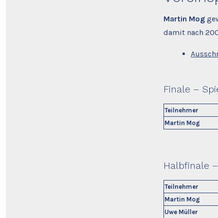
Martin Mog
gew
damit nach 200
Aussch
Finale
– Spie
Teilnehmer
Martin Mog
Halbfinale
–
Teilnehmer
Martin Mog
Uwe Müller