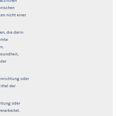
ätzlichen
orischen
en nicht einer
en, die darin
mmte
n,
esundheit,
oder
Einrichtung oder
ittel der
chtung oder
erarbeitet.