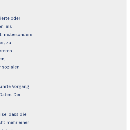
ierte oder
n; als
kt, insbesondere
r, zu
hreren
en,
r sozialen
führte Vorgang
aten. Der
se, dass die
ht mehr einer