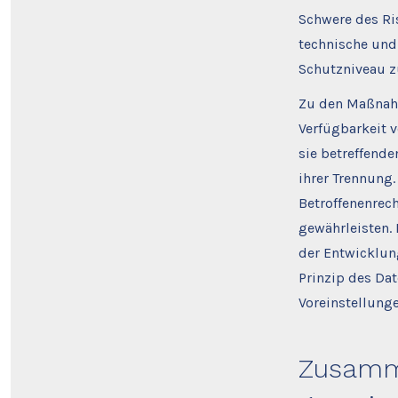
Schwere des Ris
technische un
Schutzniveau z
Zu den Maßnahm
Verfügbarkeit 
sie betreffende
ihrer Trennung
Betroffenenrec
gewährleisten.
der Entwicklun
Prinzip des Da
Voreinstellunge
Zusamme