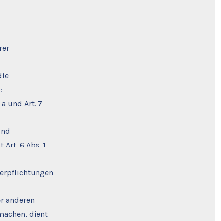
rer
die
s:
 a und Art. 7
und
Art. 6 Abs. 1
Verpflichtungen
er anderen
machen, dient