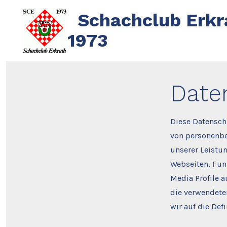
Zum
Schachclub Erkr
Inhalt
1973
springen
Date
Diese Datensch
von personenbe
unserer Leistu
Webseiten, Funk
Media Profile 
die verwendeten
wir auf die De