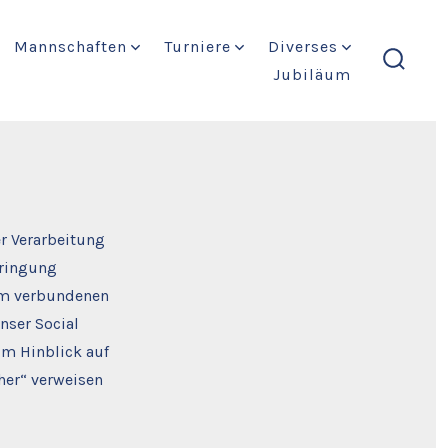
Mannschaften
Turniere
Diverses
Jubiläum
suche
ein-/a
r Verarbeitung
bringung
ihm verbundenen
nser Social
Im Hinblick auf
cher“ verweisen