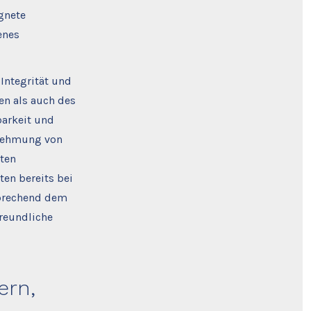
ignete
enes
Integrität und
en als auch des
barkeit und
hrnehmung von
ten
en bereits bei
sprechend dem
reundliche
ern,