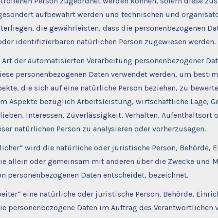
etroffenen Person zugeordnet werden können, sofern diese zus
gesondert aufbewahrt werden und technischen und organisat
rliegen, die gewährleisten, dass die personenbezogenen Dat
 oder identifizierbaren natürlichen Person zugewiesen werden.
e Art der automatisierten Verarbeitung personenbezogener Dat
diese personenbezogenen Daten verwendet werden, um besti
ekte, die sich auf eine natürliche Person beziehen, zu bewerte
m Aspekte bezüglich Arbeitsleistung, wirtschaftliche Lage, G
lieben, Interessen, Zuverlässigkeit, Verhalten, Aufenthaltsort 
ser natürlichen Person zu analysieren oder vorherzusagen.
licher“ wird die natürliche oder juristische Person, Behörde, 
 die allein oder gemeinsam mit anderen über die Zwecke und M
on personenbezogenen Daten entscheidet, bezeichnet.
eiter“ eine natürliche oder juristische Person, Behörde, Einri
die personenbezogene Daten im Auftrag des Verantwortlichen v