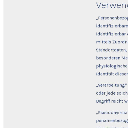
Verwend
„Personenbezoge
identifizierbar
identifizierbar
mittels Zuordn
Standortdaten,
besonderen Mer
physiologischen
Identität diese
„Verarbeitung“ 
oder jede solc
Begriff reicht
„Pseudonymisie
personenbezoge